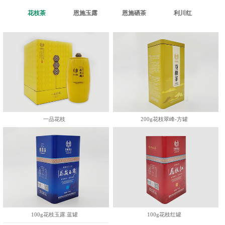
花枝茶
恩施玉露
恩施硒茶
利川红
一品花枝
200g花枝翠峰-方罐
100g花枝玉露.蓝罐
100g花枝红罐