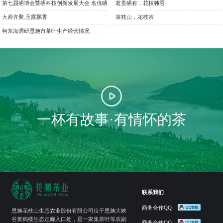
第七届硒博会暨硒科技创新发展大会 名优硒
茗贵硒有，花枝独秀
大师齐聚.玉露飘香
茶枝山，花枝茶
柯东海调研恩施市茶叶生产经营情况
一杯有故事·有情怀的茶
联系我们
商务合作QQ
恩施花枝山生态农业股份有限公司位于恩施大峡
谷黄鹤楼生态走廊入口处，是一家集茶叶等农副
商务合作QQ