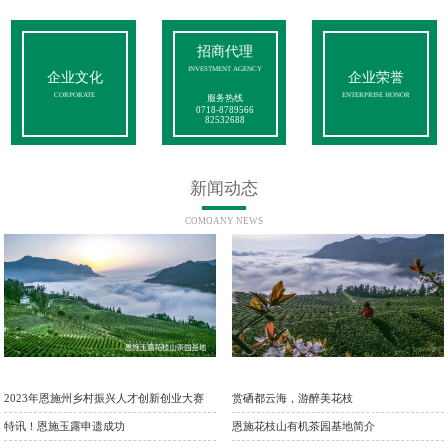
招商代理
INVESTMENT AGENCY
企业文化
企业荣誉
CORPORATE
ENTERPRISE HONOR
服务热线
0718-8789566
82532688
新闻动态
COMOANY NEWS
2023年恩施州乡村振兴人才创新创业大赛
赏硒都云海，游醉美花枝
特讯！恩施玉露申遗成功
恩施花枝山有机茶园基地简介